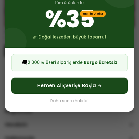
tüm ürünlerde
%35
NET İNDİRİM
Yörüksüt
Yörüksüt
🌿 Doğal lezzetler, büyük tasarruf
Tost & Büfe Peyniri 1 Kg
Tost & Büfe Peyniri 2 Kg
₺ 500.00
₺ 1,000.00
%
35
%
35
₺ 325.00
₺ 650.00
🚚
2.000 ₺ üzeri siparişlerde
kargo ücretsiz
Hemen Alışverişe Başla →
Daha sonra hatırlat
Bağlantılar
Hesabım
Hakkımızda