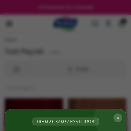
TÜM ÜRÜNLERDE NET %35 İNDİRİM
0
Peynir
Tost Peyniri
2
ürün
Sırala
×
TEMMUZ KAMPANYASI 2026