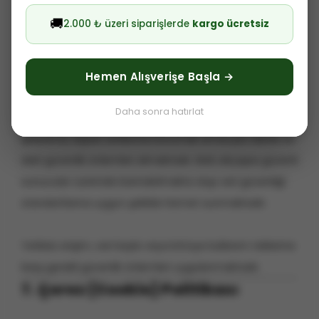
🚚
2.000 ₺ üzeri siparişlerde
kargo ücretsiz
Kart bilgileriniz Şirketimiz tarafından saklanmamakta
olup, ödeme işlemleri güvenli ödeme altyapıları
üzerinden gerçekleştirilmektedir.
Hemen Alışverişe Başla →
6. Veri Güvenliği
Daha sonra hatırlat
Şirketimiz, kişisel verilerinizi korumak amacıyla teknik ve
idari güvenlik önlemleri almaktadır. IKAS altyapısı güvenli
sunucular üzerinde barındırılmakta olup veri güvenliği
standartlarına uygun şekilde hizmet sunmaktadır.
Yetkisiz erişim, veri kaybı veya kötüye kullanım risklerine
karşı gerekli güvenlik önlemleri uygulanmaktadır.
7. Çerez (Cookie) Politikası