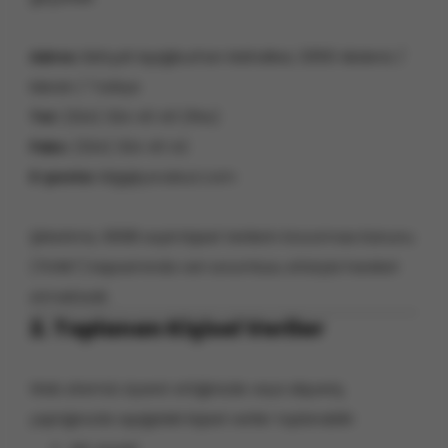
Adres:
Bahçeli Aşağıburhan Mahallesi, 33100 Akdeniz /
Mersin / Türkiye
Tel:
(324) 324 40 40 (Pbx)
Faks:
(324) 324 40 42
E-posta:
bilgi@yoruksut.com
Şirketimiz, 6698 sayılı Kişisel Verilerin Korunması Kanunu
(“KVKK”) kapsamında veri sorumlusu sıfatıyla hareket
etmektedir.
2. Toplanan Kişisel Veriler
Web sitemizi ziyaret ettiğinizde veya alışveriş
yaptığınızda aşağıdaki kişisel veriler toplanabilir: