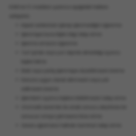
KVKK’nın 11. maddesi uyarınca aşağıdaki haklara
sahipsiniz:
Kişisel verilerinizin işlenip işlenmediğini öğrenme
İşlenmişse buna ilişkin bilgi talep etme
İşlenme amacını öğrenme
Yurt içinde veya yurt dışında aktarıldığı üçüncü
kişileri bilme
Eksik veya yanlış işlenmişse düzeltilmesini isteme
Kanuna uygun olarak silinmesini veya yok
edilmesini isteme
İşlemlerin üçüncü kişilere bildirilmesini talep etme
Otomatik sistemler ile analiz sonucu aleyhinize bir
sonucun ortaya çıkmasına itiraz etme
Zarara uğramanız halinde tazminat talep etme