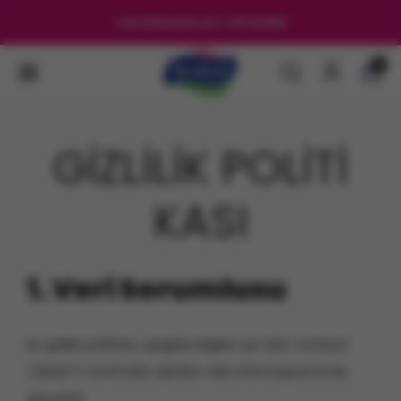
2000₺ ÜZERİ ÜCRETSİZ KARGO
0
GİZLİLİK POLİTİ
KASI
1. Veri Sorumlusu
Bu gizlilik politikası, aşağıda bilgileri yer alan Yörüksüt
(“Şirket”) tarafından işletilen web sitesi kapsamında
geçerlidir.