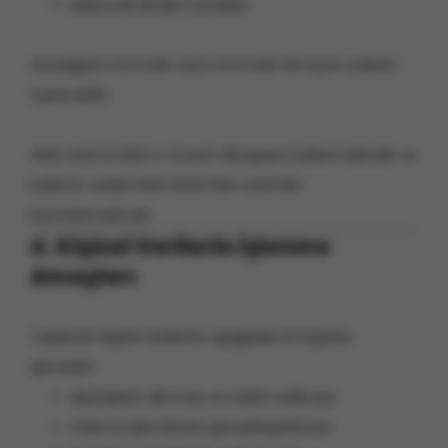
Elektronik iletişim kanalları
aracılığıyla otomatik veya otomatik olmayan yollarla
toplanabilir.
Web sitemiz IKAS e-ticaret altyapısını kullanmaktadır ve
kullanıcı verileri IKAS sistemleri üzerinde
barındırılmaktadır.
4. Kişisel Verilerin İşlenme
Amaçları
Toplanan kişisel verileriniz aşağıdaki amaçlarla
işlenebilir:
Siparişlerin alınması ve teslim edilmesi
Ödeme işlemlerinin gerçekleştirilmesi