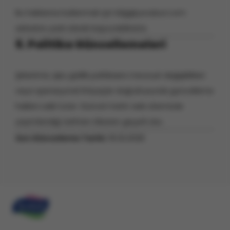
Bu haklarınızı kullanmak için
bilgi@yoruksut.com
adresine yazılı olarak başvurabilirsiniz.
9. Politika Güncellemeleri
Şirketimiz, işbu gizlilik politikasını mevzuat değişiklikleri
veya operasyonel ihtiyaçlar doğrultusunda güncelleme
hakkını saklı tutar. Güncel metin web sitemizde
yayımlandığı tarihten itibaren geçerli olur.
Son Güncelleme Tarihi:
16.02.2026