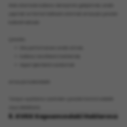
Web sitemizde kullanıcı deneyimini geliştirmek, analiz
yapmak ve hizmet kalitesini artırmak amacıyla çerezler
kullanılmaktadır.
Çerezler;
Site performansını analiz etmek,
Kullanıcı tercihlerini hatırlamak,
Sepet işlemlerini sürdürmek
amacıyla kullanılabilir.
Tarayıcı ayarlarınız üzerinden çerezleri kontrol edebilir
veya silebilirsiniz.
8. KVKK Kapsamındaki Haklarınız