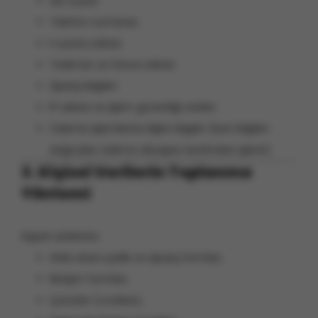
Ad, soyad
Telefon numarası
E-posta adresi
Teslimat ve fatura adresi
Sipariş bilgileri
IP adresi ve işlem güvenliği verileri
Ödeme işlemlerine ilişkin bilgiler (kart bilgileri
doğrudan ödeme altyapısı tarafından işlenir)
3. Kişisel Verilerin Toplanma
Yöntemi
Kişisel verileriniz;
Web sitesi üyelik ve sipariş formları,
İletişim formları,
Çerezler (cookies),