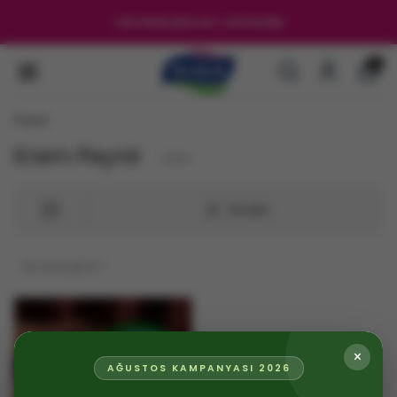
TÜM ÜRÜNLERDE NET %35 İNDİRİM
0
Peynir
Krem Peynir
1
ürün
Sırala
×
AĞUSTOS KAMPANYASI 2026