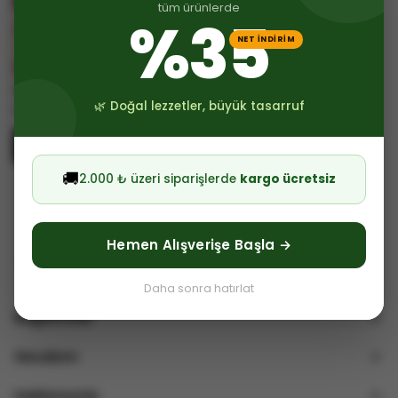
tüm ürünlerde
%35
NET İNDİRİM
Yörüksüt
🌿 Doğal lezzetler, büyük tasarruf
Krem Peynir 300 GR
₺ 138.00
%
35
₺ 89.70
🚚
2.000 ₺ üzeri siparişlerde
kargo ücretsiz
Hemen Alışverişe Başla →
Daha sonra hatırlat
Bağlantılar
Hesabım
Hakkımızda